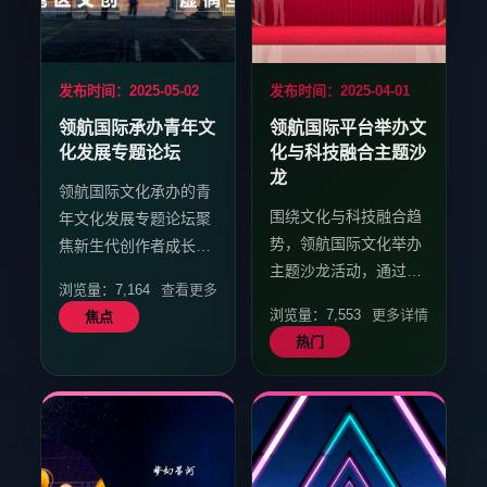
向。
浏览量：8,720
查看更多
五星
发布时间：2025-05-02
发布时间：2025-04-01
领航国际承办青年文
领航国际平台举办文
化发展专题论坛
化与科技融合主题沙
龙
领航国际文化承办的青
围绕文化与科技融合趋
年文化发展专题论坛聚
势，领航国际文化举办
焦新生代创作者成长议
主题沙龙活动，通过案
题，吸引了众多文化从
浏览量：7,164
查看更多
例分享与圆桌讨论，促
业者与青年创作者参
浏览量：7,553
更多详情
焦点
进行业内交流与合作。
与。
热门